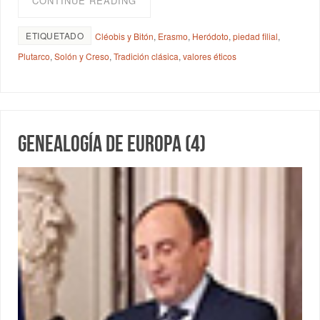
CONTINUE READING
ETIQUETADO
Cléobis y Bitón
,
Erasmo
,
Heródoto
,
piedad filial
,
Plutarco
,
Solón y Creso
,
Tradición clásica
,
valores éticos
Genealogía de Europa (4)