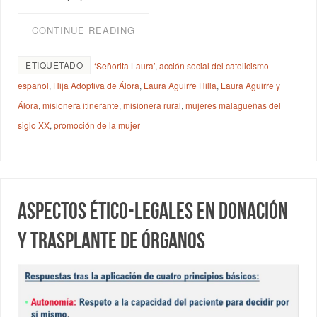
CONTINUE READING
ETIQUETADO
‘Señorita Laura’
,
acción social del catolicismo
español
,
Hija Adoptiva de Álora
,
Laura Aguirre Hilla
,
Laura Aguirre y
Álora
,
misionera itinerante
,
misionera rural
,
mujeres malagueñas del
siglo XX
,
promoción de la mujer
Aspectos ético-legales en donación
y trasplante de órganos