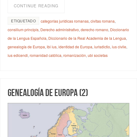
CONTINUE READING
ETIQUETADO
categorías jurídicas romanas
,
civitas romana
,
consilium principis
,
Derecho administrativo
,
derecho romano
,
Diccionario
de la Lengua Española
,
Diccionario de la Real Academia de la Lengua
,
genealogía de Europa
,
ibi ius
,
identidad de Europa
,
iurisdictio
,
ius civile
,
ius edicendi
,
romanidad católica
,
romanización
,
ubi societas
Genealogía de Europa (2)