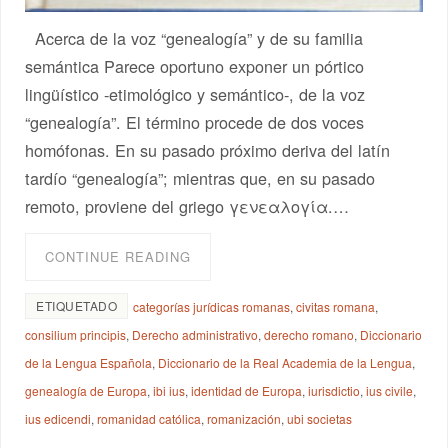
Acerca de la voz “genealogía” y de su familia
semántica Parece oportuno exponer un pórtico
lingüístico -etimológico y semántico-, de la voz
“genealogía”. El término procede de dos voces
homófonas. En su pasado próximo deriva del latín
tardío “genealogía”; mientras que, en su pasado
remoto, proviene del griego γενεαλογία.…
CONTINUE READING
ETIQUETADO
categorías jurídicas romanas
,
civitas romana
,
consilium principis
,
Derecho administrativo
,
derecho romano
,
Diccionario
de la Lengua Española
,
Diccionario de la Real Academia de la Lengua
,
genealogía de Europa
,
ibi ius
,
identidad de Europa
,
iurisdictio
,
ius civile
,
ius edicendi
,
romanidad católica
,
romanización
,
ubi societas