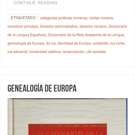
CONTINUE READING
ETIQUETADO
categorías jurídicas romanas
,
civitas romana
,
consilium principis
,
Derecho administrativo
,
derecho romano
,
Diccionario
de la Lengua Española
,
Diccionario de la Real Academia de la Lengua
,
genealogía de Europa
,
ibi ius
,
identidad de Europa
,
iurisdictio
,
ius civile
,
ius edicendi
,
romanidad católica
,
romanización
,
ubi societas
Genealogía de Europa