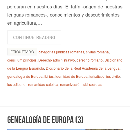
perduran en nuestros días. El latín -origen de nuestras
lenguas romances-, conocimientos y descubrimientos
en agricultura,…
CONTINUE READING
ETIQUETADO
categorías jurídicas romanas
,
civitas romana
,
consilium principis
,
Derecho administrativo
,
derecho romano
,
Diccionario
de la Lengua Española
,
Diccionario de la Real Academia de la Lengua
,
genealogía de Europa
,
ibi ius
,
identidad de Europa
,
iurisdictio
,
ius civile
,
ius edicendi
,
romanidad católica
,
romanización
,
ubi societas
Genealogía de Europa (3)