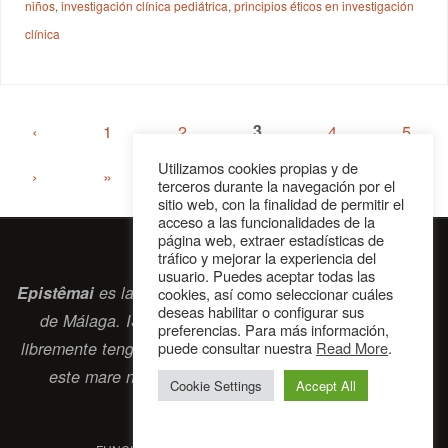
niños
,
investigación clínica pediátrica
,
principios éticos en investigación
clínica
‹
1
2
3
4
5
Utilizamos cookies propias y de
›
»
terceros durante la navegación por el
sitio web, con la finalidad de permitir el
acceso a las funcionalidades de la
página web, extraer estadísticas de
tráfico y mejorar la experiencia del
usuario. Puedes aceptar todas las
Epistêmai
es la revista digital de la Sociedad Erasmiana
cookies, así como seleccionar cuáles
deseas habilitar o configurar sus
de Málaga. ISSN 2697-2468. Bienvenidos cuantos
preferencias. Para más información,
libremente tengan algo que intercambiar navegando por
puede consultar nuestra
Read More
.
este
mare nostrum
que es el océano erasmiano.
Cookie Settings
Accept All
contacto@epistemai.es