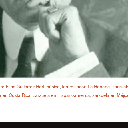
ro Elías Gutiérrez Hart músico
,
teatro Tacón La Habana
,
zarzuel
a en Costa Rica
,
zarzuela en Hispanoamerica
,
zarzuela en Méjic