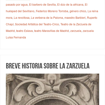
pasado por agua
,
El barbero de Sevilla
,
El dúo de la africana
,
El
huésped del Sevillano
,
Federico Moreno Torroba
,
género chico
,
La reina
mora
,
La revoltosa
,
La verbena de la Paloma
,
maestro Barbieri
,
Ruperto
Chapí
,
Sociedad Artística del Teatro-Circo
,
Teatro de la Zarzuela de
Madrid
,
teatro Eslava
,
teatro Maravillas de Madrid
,
zarzuela
,
zarzuela
Luisa Fernanda
Breve historia sobre la Zarzuela