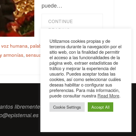
puede…
CONTINUE
READING
Utilizamos cookies propias y de
y voz humana
,
palabras y voz
,
plegaria del Ave
terceros durante la navegación por el
sitio web, con la finalidad de permitir
 y armonías
,
sensualidad del idioma
el acceso a las funcionalidades de la
página web, extraer estadísticas de
tráfico y mejorar la experiencia del
usuario. Puedes aceptar todas las
cookies, así como seleccionar cuáles
deseas habilitar o configurar sus
preferencias. Para más información,
puede consultar nuestra
Read More
.
antos libremente tengan algo que intercambiar
Cookie Settings
Accept All
to@epistemai.es