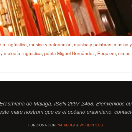
ía lingüística
,
música y entonación
,
música y palabras
,
música 
y melodía lingüística
,
poeta Miguel Hernández
,
Réquiem
,
ritmos
ad Erasmiana de Málaga. ISSN 2697-2468. Bienvenidos cu
este
mare nostrum
que es el océano erasmiano. contac
FUNCIONA CON
PARABOLA
&
WORDPRESS.