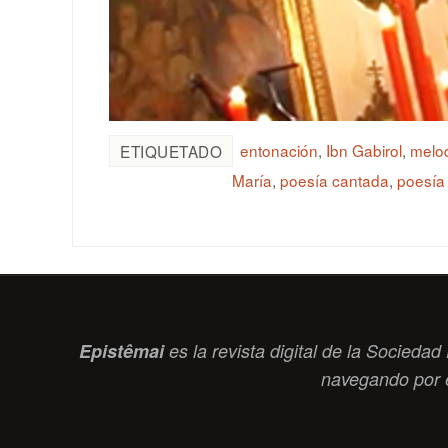
entonación
,
Ibn Gabirol
,
melod
ETIQUETADO
María
,
poesía cantada
,
poesía 
Epistêmai
es la revista digital de la Socied
navegando por 