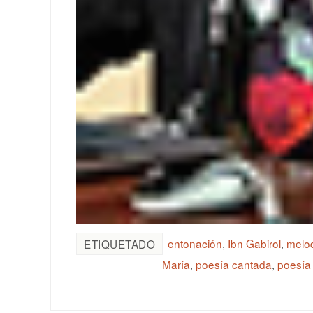
entonación
,
Ibn Gabirol
,
melod
ETIQUETADO
María
,
poesía cantada
,
poesía 