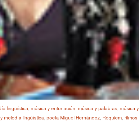
ía lingüística
,
música y entonación
,
música y palabras
,
música 
y melodía lingüística
,
poeta Miguel Hernández
,
Réquiem
,
ritmos