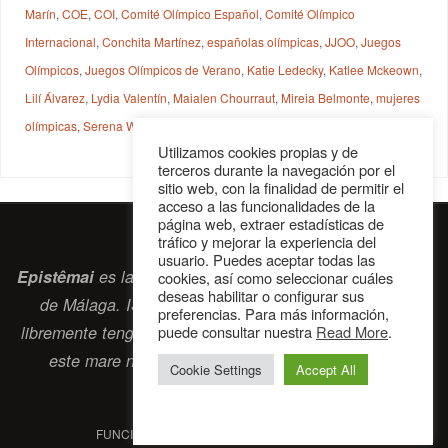
Marín
,
COE
,
COI
,
Comité Olímpico Español
,
Comité Olímpico
Internacional
,
Conchita Martínez
,
españolas olímpicas
,
JJOO
,
Juegos
Olímpicos
,
Juegos Olímpicos de Verano
,
Katie Ledecky
,
Katlee Mckeown
,
Lilí Álvarez
,
Lydia Valentín
,
Maialen Chourraut
,
Mireia Belmonte
,
mujeres
olímpicas
,
Serena Wiliams
,
Shelly-Ann Fraser-Pryce
,
Simone Biles
Utilizamos cookies propias y de
terceros durante la navegación por el
sitio web, con la finalidad de permitir el
acceso a las funcionalidades de la
página web, extraer estadísticas de
tráfico y mejorar la experiencia del
usuario. Puedes aceptar todas las
Epistêmai
es la revista digital de la Sociedad Erasmiana
cookies, así como seleccionar cuáles
deseas habilitar o configurar sus
de Málaga. ISSN 2697-2468. Bienvenidos cuantos
preferencias. Para más información,
puede consultar nuestra
Read More
.
libremente tengan algo que intercambiar navegando por
este
mare nostrum
que es el océano erasmiano.
Cookie Settings
Accept All
contacto@epistemai.es
FUNCIONA CON
PARABOLA
&
WORDPRESS.