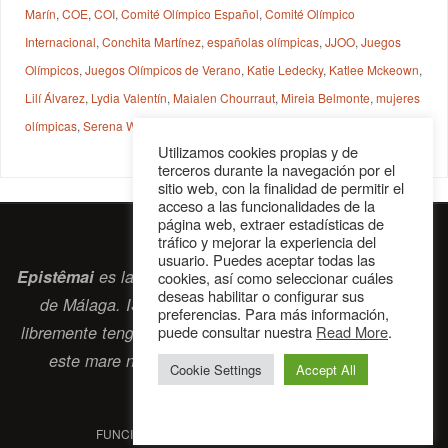
Marín
,
COE
,
COI
,
Comité Olímpico Español
,
Comité Olímpico
Internacional
,
Conchita Martínez
,
españolas olímpicas
,
JJOO
,
Juegos
Olímpicos
,
Juegos Olímpicos de Verano
,
Katie Ledecky
,
Katlee Mckeown
,
Lilí Álvarez
,
Lydia Valentín
,
Maialen Chourraut
,
Mireia Belmonte
,
mujeres
olímpicas
,
Serena Wiliams
,
Shelly-Ann Fraser-Pryce
,
Simone Biles
Utilizamos cookies propias y de
terceros durante la navegación por el
sitio web, con la finalidad de permitir el
acceso a las funcionalidades de la
página web, extraer estadísticas de
tráfico y mejorar la experiencia del
usuario. Puedes aceptar todas las
Epistêmai
es la revista digital de la Sociedad Erasmiana
cookies, así como seleccionar cuáles
deseas habilitar o configurar sus
de Málaga. ISSN 2697-2468. Bienvenidos cuantos
preferencias. Para más información,
puede consultar nuestra
Read More
.
libremente tengan algo que intercambiar navegando por
este
mare nostrum
que es el océano erasmiano.
Cookie Settings
Accept All
contacto@epistemai.es
FUNCIONA CON
PARABOLA
&
WORDPRESS.