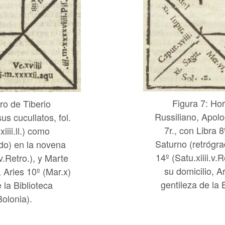
Figura 7: Ho
ro de Tiberio
Russiliano, Apolo
s cucullatos, fol.
7r., con Libra 8
iiii.ll.) como
Saturno (retrógr
do) en la novena
14º (Satu.xiiii.v.
v.Retro.), y Marte
su domicilio, A
, Aries 10º (Mar.x)
gentileza de la 
 la Biblioteca
Bolonia).