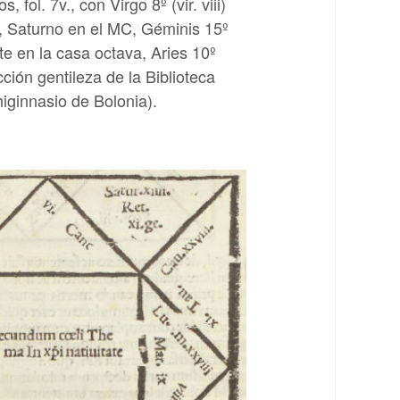
, fol. 7v., con Virgo 8º (vir. viii)
 Saturno en el MC, Géminis 15º
te en la casa octava, Aries 10º
ción gentileza de la Biblioteca
higinnasio de Bolonia).