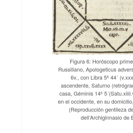
Figura 6: Horóscopo prime
Russiliano, Apologeticus adversu
6v., con Libra 5º 44´ (v.xxxx
ascendente, Saturno (retrógra
casa, Géminis 14º 5´(Satu.xiiii.
en el occidente, en su domicilio
(Reproducción gentileza de
dell’Archiginnasio de 