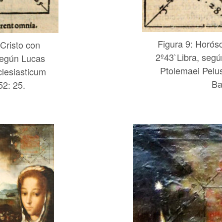
Figura 9: Horós
Cristo con
2º43`Libra, segú
según Lucas
Ptolemaei Pelusi
lesiasticum
Ba
2: 25.