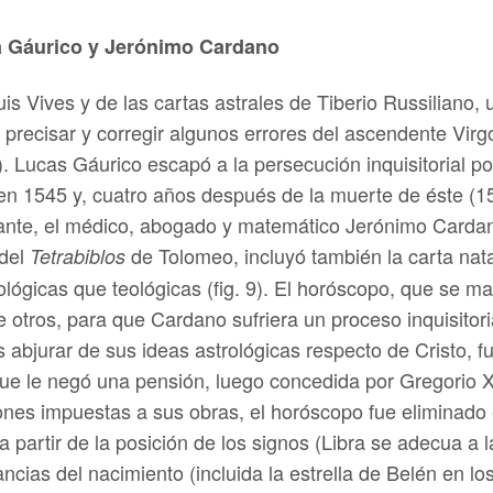
a Gáurico y Jerónimo Cardano
s Vives y de las cartas astrales de Tiberio Russiliano, 
 precisar y corregir algunos errores del ascendente Virgo
8). Lucas Gáurico escapó a la persecución inquisitorial p
en 1545 y, cuatro años después de la muerte de éste (
ante, el médico, abogado y matemático Jerónimo Cardano
 del
de Tolomeo, incluyó también la carta nat
Tetrabiblos
lológicas que teológicas (fig. 9). El horóscopo, que se 
 otros, para que Cardano sufriera un proceso inquisitori
s abjurar de sus ideas astrológicas respecto de Cristo,
nque le negó una pensión, luego concedida por Gregorio 
ones impuestas a sus obras, el horóscopo fue eliminado
a partir de la posición de los signos (Libra se adecua a
tancias del nacimiento (incluida la estrella de Belén en lo