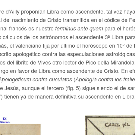
rre d’Ailly proponían Libra como ascendente, tal vez hay
ral del nacimiento de Cristo transmitida en el códice de 
denal francés es nuestro
para el horó
terminus ante quem
 los cálculos de los astrónomos el ascendente 3º Libra pa
s, el valenciano fija por último el horóscopo en 10º de 
scrito apologético contra las especulaciones astrológica
s del librito de Vives otro lector de Pico della Mirandol
Virgo en favor de Libra como ascendente de Cristo. En e
(
Apologeticum contra cuculatos
Apología contra los frail
 Jesús, aunque el tercero (fig. 5) sigue siendo el de sa
 7) tienen ya de manera definitiva su ascendente en Libra