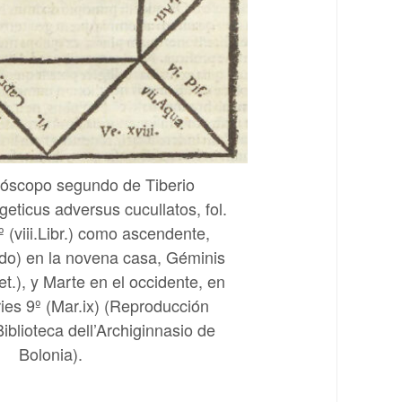
róscopo segundo de Tiberio
geticus adversus cucullatos, fol.
º (viii.Libr.) como ascendente,
ado) en la novena casa, Géminis
Ret.), y Marte en el occidente, en
ries 9º (Mar.ix) (Reproducción
Biblioteca dell’Archiginnasio de
Bolonia).