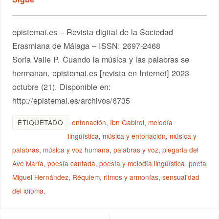
epistemai.es – Revista digital de la Sociedad
Erasmiana de Málaga – ISSN: 2697-2468
Soria Valle P. Cuando la música y las palabras se
hermanan. epistemai.es [revista en Internet] 2023
octubre (21). Disponible en:
http://epistemai.es/archivos/6735
ETIQUETADO
entonación
,
Ibn Gabirol
,
melodía
lingüística
,
música y entonación
,
música y
palabras
,
música y voz humana
,
palabras y voz
,
plegaria del
Ave María
,
poesía cantada
,
poesía y melodía lingüística
,
poeta
Miguel Hernández
,
Réquiem
,
ritmos y armonías
,
sensualidad
del idioma
.