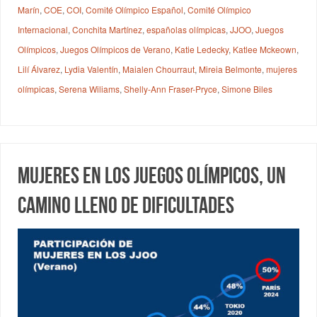
Marín
,
COE
,
COI
,
Comité Olímpico Español
,
Comité Olímpico
Internacional
,
Conchita Martínez
,
españolas olímpicas
,
JJOO
,
Juegos
Olímpicos
,
Juegos Olímpicos de Verano
,
Katie Ledecky
,
Katlee Mckeown
,
Lilí Álvarez
,
Lydia Valentín
,
Maialen Chourraut
,
Mireia Belmonte
,
mujeres
olímpicas
,
Serena Wiliams
,
Shelly-Ann Fraser-Pryce
,
Simone Biles
Mujeres en los Juegos Olímpicos, un
camino lleno de dificultades