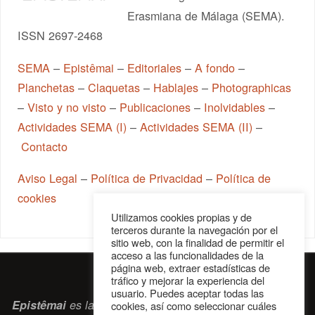
Erasmiana de Málaga (SEMA).
ISSN 2697-2468
SEMA
–
Epistêmai
–
Editoriales
–
A fondo
–
Planchetas
–
Claquetas
–
Hablajes
–
Photographicas
–
Visto y no visto
–
Publicaciones
–
Inolvidables
–
Actividades SEMA (I)
–
Actividades SEMA (II)
–
Contacto
Aviso Legal
–
Política de Privacidad
–
Política de
cookies
Utilizamos cookies propias y de
terceros durante la navegación por el
sitio web, con la finalidad de permitir el
acceso a las funcionalidades de la
página web, extraer estadísticas de
tráfico y mejorar la experiencia del
usuario. Puedes aceptar todas las
Epistêmai
es la revista digital de la Sociedad Erasmiana
cookies, así como seleccionar cuáles