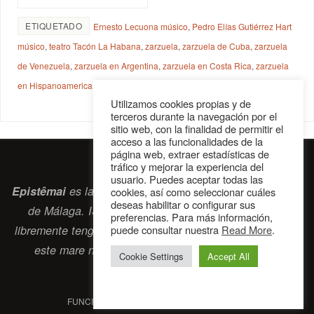
ETIQUETADO
Ernesto Lecuona músico
,
Pedro Elías Gutiérrez Hart
músico
,
teatro Tacón La Habana
,
zarzuela
,
zarzuela de Cuba
,
zarzuela
de Venezuela
,
zarzuela en Argentina
,
zarzuela en Costa Rica
,
zarzuela
en Hispanoamerica
,
zarzuela en Méjico
Utilizamos cookies propias y de
terceros durante la navegación por el
sitio web, con la finalidad de permitir el
acceso a las funcionalidades de la
página web, extraer estadísticas de
tráfico y mejorar la experiencia del
usuario. Puedes aceptar todas las
Epistêmai
es la revista digital de la Sociedad Erasmiana
cookies, así como seleccionar cuáles
deseas habilitar o configurar sus
de Málaga. ISSN 2697-2468. Bienvenidos cuantos
preferencias. Para más información,
puede consultar nuestra
Read More
.
libremente tengan algo que intercambiar navegando por
este
mare nostrum
que es el océano erasmiano.
Cookie Settings
Accept All
contacto@epistemai.es
FUNCIONA CON
PARABOLA
&
WORDPRESS.