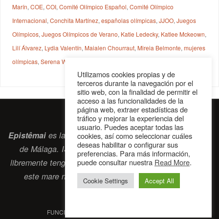
Marín
,
COE
,
COI
,
Comité Olímpico Español
,
Comité Olímpico
Internacional
,
Conchita Martínez
,
españolas olímpicas
,
JJOO
,
Juegos
Olímpicos
,
Juegos Olímpicos de Verano
,
Katie Ledecky
,
Katlee Mckeown
,
Lilí Álvarez
,
Lydia Valentín
,
Maialen Chourraut
,
Mireia Belmonte
,
mujeres
olímpicas
,
Serena Wiliams
,
Shelly-Ann Fraser-Pryce
,
Simone Biles
Utilizamos cookies propias y de
terceros durante la navegación por el
sitio web, con la finalidad de permitir el
acceso a las funcionalidades de la
página web, extraer estadísticas de
tráfico y mejorar la experiencia del
usuario. Puedes aceptar todas las
Epistêmai
es la revista digital de la Sociedad Erasmiana
cookies, así como seleccionar cuáles
deseas habilitar o configurar sus
de Málaga. ISSN 2697-2468. Bienvenidos cuantos
preferencias. Para más información,
puede consultar nuestra
Read More
.
libremente tengan algo que intercambiar navegando por
este
mare nostrum
que es el océano erasmiano.
Cookie Settings
Accept All
contacto@epistemai.es
FUNCIONA CON
PARABOLA
&
WORDPRESS.