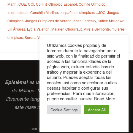
Marín
,
COE
,
COI
,
Comité Olímpico Español
,
Comité Olímpico
Internacional
,
Conchita Martínez
,
españolas olímpicas
,
JJOO
,
Juegos
Olímpicos
,
Juegos Olímpicos de Verano
,
Katie Ledecky
,
Katlee Mckeown
,
Lilí Álvarez
,
Lydia Valentín
,
Maialen Chourraut
,
Mireia Belmonte
,
mujeres
olímpicas
,
Serena Wiliams
,
Shelly-Ann Fraser-Pryce
,
Simone Biles
Utilizamos cookies propias y de
terceros durante la navegación por el
sitio web, con la finalidad de permitir el
acceso a las funcionalidades de la
página web, extraer estadísticas de
tráfico y mejorar la experiencia del
usuario. Puedes aceptar todas las
Epistêmai
es la revista digital de la Sociedad Erasmiana
cookies, así como seleccionar cuáles
deseas habilitar o configurar sus
de Málaga. ISSN 2697-2468. Bienvenidos cuantos
preferencias. Para más información,
puede consultar nuestra
Read More
.
libremente tengan algo que intercambiar navegando por
este
mare nostrum
que es el océano erasmiano.
Cookie Settings
Accept All
contacto@epistemai.es
FUNCIONA CON
PARABOLA
&
WORDPRESS.