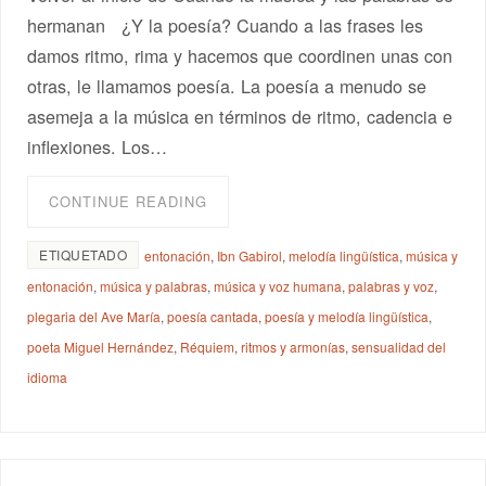
hermanan ¿Y la poesía? Cuando a las frases les
damos ritmo, rima y hacemos que coordinen unas con
otras, le llamamos poesía. La poesía a menudo se
asemeja a la música en términos de ritmo, cadencia e
inflexiones. Los…
CONTINUE READING
ETIQUETADO
entonación
,
Ibn Gabirol
,
melodía lingüística
,
música y
entonación
,
música y palabras
,
música y voz humana
,
palabras y voz
,
plegaria del Ave María
,
poesía cantada
,
poesía y melodía lingüística
,
poeta Miguel Hernández
,
Réquiem
,
ritmos y armonías
,
sensualidad del
idioma