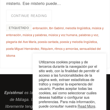
misterio. Ese misterio puede…
CONTINUE READING
ETIQUETADO
entonación
,
Ibn Gabirol
,
melodía lingüística
,
música y
entonación
,
música y palabras
,
música y voz humana
,
palabras y voz
,
plegaria del Ave María
,
poesía cantada
,
poesía y melodía lingüística
,
poeta Miguel Hernández
,
Réquiem
,
ritmos y armonías
,
sensualidad del
idioma
Utilizamos cookies propias y de
terceros durante la navegación por el
sitio web, con la finalidad de permitir el
acceso a las funcionalidades de la
página web, extraer estadísticas de
tráfico y mejorar la experiencia del
usuario. Puedes aceptar todas las
Epistêmai
es la revista digital de la Sociedad Erasmiana
cookies, así como seleccionar cuáles
deseas habilitar o configurar sus
de Málaga. ISSN 2697-2468. Bienvenidos cuantos
preferencias. Para más información,
puede consultar nuestra
Read More
.
libremente tengan algo que intercambiar navegando por