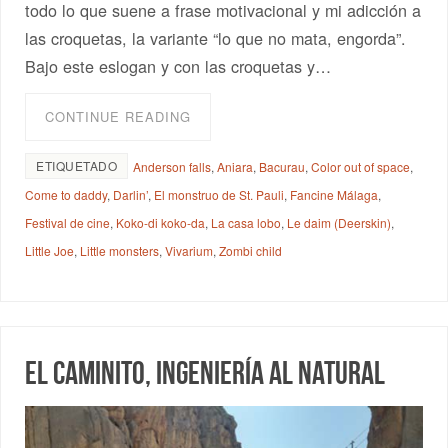
todo lo que suene a frase motivacional y mi adicción a
las croquetas, la variante “lo que no mata, engorda”.
Bajo este eslogan y con las croquetas y…
CONTINUE READING
ETIQUETADO
Anderson falls
,
Aniara
,
Bacurau
,
Color out of space
,
Come to daddy
,
Darlin’
,
El monstruo de St. Pauli
,
Fancine Málaga
,
Festival de cine
,
Koko-di koko-da
,
La casa lobo
,
Le daim (Deerskin)
,
Little Joe
,
Little monsters
,
Vivarium
,
Zombi child
El Caminito, ingeniería al natural