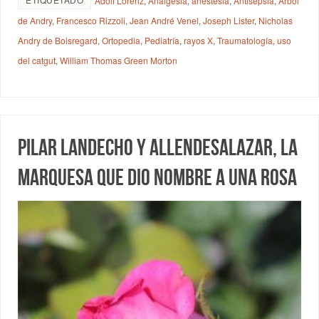
Adolf Lorenz
,
Analgesia
,
anestesia
,
Antisepsia
,
Árbol
de Andry
,
Francesco Rizzoli
,
Jean André Venel
,
Joseph Lister
,
Nicholas
Andry de Boisregard
,
Ortopedia
,
Pediatría
,
rayos X
,
Traumatología
,
uso
del catgut
,
William Thomas Green Morton
Pilar Landecho y Allendesalazar, la
marquesa que dio nombre a una rosa