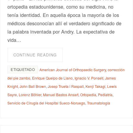
ortopedia estadounidense, como su medicina, no
tenía identidad. En aquella época la mayoría de los
médicos desconocían allí el verdadero significado de
la palabra inventada por Andry. La expectativa de
vida…
CONTINUE READING
ETIQUETADO
American Journal of Orthopaedic Surgery
,
corrección
del pie zambo
,
Enrique Queipo de Llano
,
Ignacio V. Ponsetí
,
James
Knight
,
John Ball Brown
,
Josep Trueta i Raspall
,
Kenji Takagi
,
Lewis
Sayre
,
Lorenz Böhler
,
Manuel Bastos Ansart
,
Ortopedia
,
Pediatría
,
Servicio de Cirugía del Hospital Sueco-Noruego
,
Traumatología