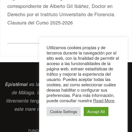
correspondiente de Alberto Gil Ibáñez, Doctor en
Derecho por el Instituto Universitario de Florencia.
Clausura del Curso 2025-2026
Utilizamos cookies propias y de
terceros durante la navegación por el
sitio web, con la finalidad de permitir el
acceso a las funcionalidades de la
página web, extraer estadísticas de
tráfico y mejorar la experiencia del
usuario. Puedes aceptar todas las
Epistêmai
es la revista digital de la Sociedad Erasmiana
cookies, así como seleccionar cuáles
deseas habilitar o configurar sus
de Málaga. ISSN 2697-2468. Bienvenidos cuantos
preferencias. Para más información,
puede consultar nuestra
Read More
.
libremente tengan algo que intercambiar navegando por
este
mare nostrum
que es el océano erasmiano.
Cookie Settings
Accept All
contacto@epistemai.es
FUNCIONA CON
PARABOLA
&
WORDPRESS.