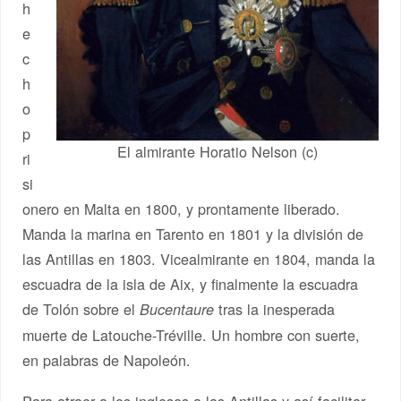
h
e
c
h
o
p
El almirante Horatio Nelson (c)
ri
si
onero en Malta en 1800, y prontamente liberado.
Manda la marina en Tarento en 1801 y la división de
las Antillas en 1803. Vicealmirante en 1804, manda la
escuadra de la isla de Aix, y finalmente la escuadra
de Tolón sobre el
tras la inesperada
Bucentaure
muerte de Latouche-Tréville. Un hombre con suerte,
en palabras de Napoleón.