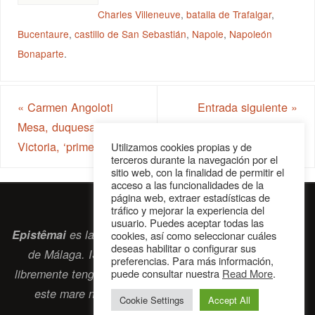
Charles Villeneuve
,
batalla de Trafalgar
,
Bucentaure
,
castillo de San Sebastián
,
Napole
,
Napoleón
Bonaparte
.
«
Carmen Angoloti
Entrada siguiente
»
Mesa, duquesa de la
Victoria, ‘primera dama’
Utilizamos cookies propias y de
terceros durante la navegación por el
sitio web, con la finalidad de permitir el
acceso a las funcionalidades de la
página web, extraer estadísticas de
tráfico y mejorar la experiencia del
usuario. Puedes aceptar todas las
Epistêmai
es la revista digital de la Sociedad Erasmiana
cookies, así como seleccionar cuáles
deseas habilitar o configurar sus
de Málaga. ISSN 2697-2468. Bienvenidos cuantos
preferencias. Para más información,
puede consultar nuestra
Read More
.
libremente tengan algo que intercambiar navegando por
este
mare nostrum
que es el océano erasmiano.
Cookie Settings
Accept All
contacto@epistemai.es