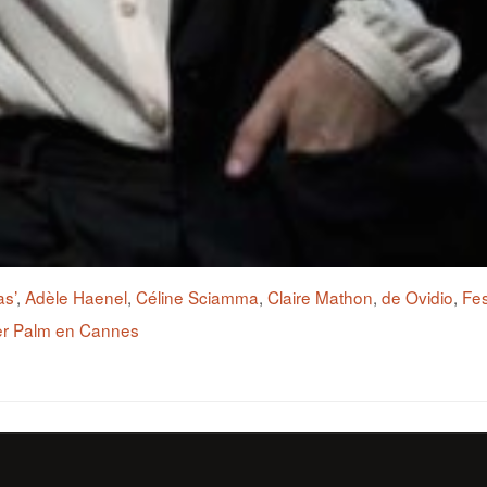
as’
,
Adèle Haenel
,
Céline Sciamma
,
Claire Mathon
,
de Ovidio
,
Fes
r Palm en Cannes