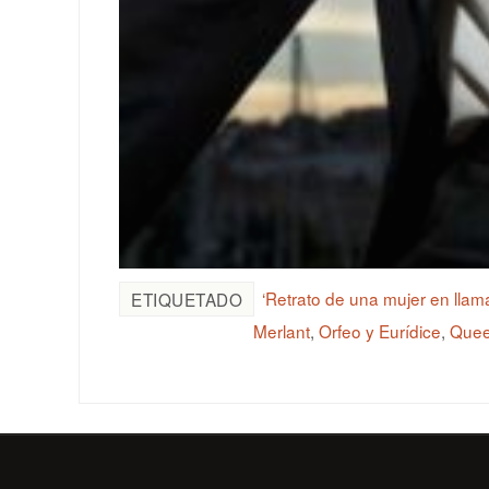
‘Retrato de una mujer en llam
ETIQUETADO
Merlant
,
Orfeo y Eurídice
,
Quee