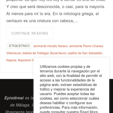
Y creo que será desconocida, o casi, para la mayoría.
Al menos para mí lo era. En la mitología griega, el
centauro es una criatura con cabeza,…
CONTINUE READING
ETIQUETADO
almirante Horatio Nelson
,
almirante Pierre-Charles
Villeneuve
,
batalla de Trafalgar
,
Bucentaure
,
castillo de San Sebastián
,
Napole
,
Napoleón Bonaparte
Utilizamos cookies propias y de
terceros durante la navegación por el
sitio web, con la finalidad de permitir el
acceso a las funcionalidades de la
página web, extraer estadísticas de
tráfico y mejorar la experiencia del
usuario. Puedes aceptar todas las
Epistêmai
es la revista digital de la Sociedad Erasmiana
cookies, así como seleccionar cuáles
deseas habilitar o configurar sus
de Málaga. ISSN 2697-2468. Bienvenidos cuantos
preferencias. Para más información,
puede consultar nuestra
Read More
.
libremente tengan algo que intercambiar navegando por