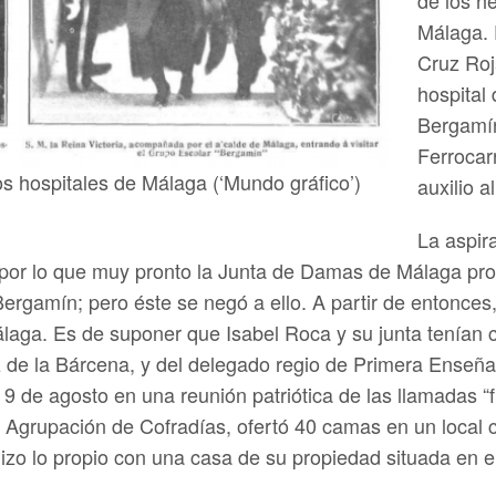
de los h
Málaga. 
Cruz Roj
hospital
Bergamín
Ferrocar
los hospitales de Málaga (‘Mundo gráfico’)
auxilio a
La aspir
 por lo que muy pronto la Junta de Damas de Málaga pro
Bergamín; pero éste se negó a ello. A partir de entonces
laga. Es de suponer que Isabel Roca y su junta tenían c
de la Bárcena, y del delegado regio de Primera Enseña
9 de agosto en una reunión patriótica de las llamadas “f
grupación de Cofradías, ofertó 40 camas en un local cer
hizo lo propio con una casa de su propiedad situada en e