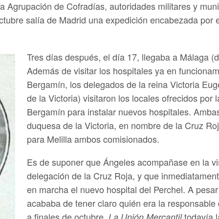
a Agrupación de Cofradías, autoridades militares y mun
octubre salía de Madrid una expedición encabezada por 
Tres días después, el día 17, llegaba a Málaga (d
Además de visitar los hospitales ya en funcionam
Bergamín, los delegados de la reina Victoria Eu
de la Victoria) visitaron los locales ofrecidos po
Bergamín para instalar nuevos hospitales. Ambas
duquesa de la Victoria, en nombre de la Cruz Ro
para Melilla ambos comisionados.
Es de suponer que Ángeles acompañase en la visit
delegación de la Cruz Roja, y que inmediatament
en marcha el nuevo hospital del Perchel. A pesa
acababa de tener claro quién era la responsable 
a finales de octubre,
todavía l
La Unión Mercantil