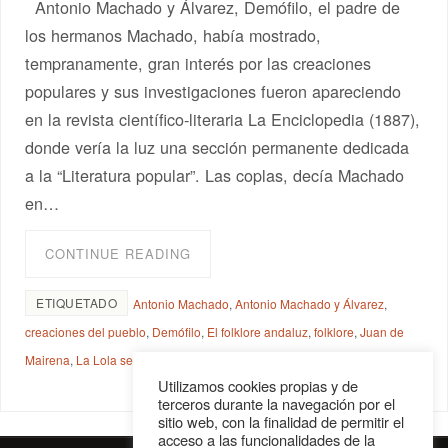
Antonio Machado y Álvarez, Demófilo, el padre de
los hermanos Machado, había mostrado,
tempranamente, gran interés por las creaciones
populares y sus investigaciones fueron apareciendo
en la revista científico-literaria La Enciclopedia (1887),
donde vería la luz una sección permanente dedicada
a la “Literatura popular”. Las coplas, decía Machado
en…
CONTINUE READING
ETIQUETADO
Antonio Machado
,
Antonio Machado y Álvarez
,
creaciones del pueblo
,
Demófilo
,
El folklore andaluz
,
folklore
,
Juan de
Mairena
,
La Lola se va a los Puertos
,
Manuel Machado
Utilizamos cookies propias y de
terceros durante la navegación por el
sitio web, con la finalidad de permitir el
acceso a las funcionalidades de la