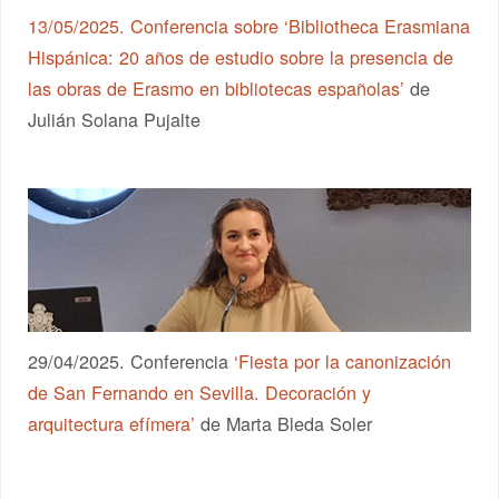
13/05/2025. Conferencia sobre
‘Bibliotheca Erasmiana
Hispánica: 20 años de estudio sobre la presencia de
las obras de Erasmo en bibliotecas españolas’
de
Julián Solana Pujalte
29/04/2025. Conferencia
‘Fiesta por la canonización
de San Fernando en Sevilla. Decoración y
arquitectura efímera’
de Marta Bleda Soler