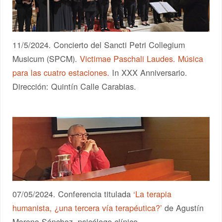
11/5/2024. Concierto del Sancti Petri Collegium
Musicum (SPCM).
Victimae Paschali Laudes. Música
para las cuatro estaciones.
In XXX Anniversario.
Dirección: Quintín Calle Carabias.
07/05/2024. Conferencia titulada
‘La terapia
humanista, ¿una tercera vía terapéutica?’
de Agustín
Moreno Sánchez, psicólogo clínico.