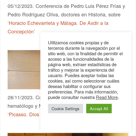
05/12/2023. Conferencia de Pedro Luis Pérez Frías y
Pedro Rodríguez Oliva, doctores en Historia, sobre
‘Horacio Echevarrieta y Málaga. De Axdir a la
Concepción’
Utilizamos cookies propias y de
terceros durante la navegación por el
sitio web, con la finalidad de permitir el
acceso a las funcionalidades de la
página web, extraer estadísticas de
tráfico y mejorar la experiencia del
usuario. Puedes aceptar todas las
cookies, así como seleccionar cuáles
deseas habilitar o configurar sus
preferencias. Para más información,
28/11/2023. Conferencia de Isidro Prat Arrojo,
puede consultar nuestra
Read More
.
hematólogo y Medalla de Oro de Málaga 2019, sobre
Cookie Settings
Accept All
‘Picasso. Dios o diablo’