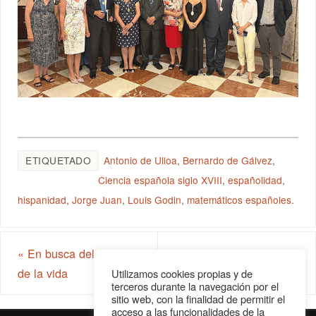
ETIQUETADO
Antonio de Ulloa
,
Bernardo de Gálvez
,
Ciencia española siglo XVIII
,
españolidad
,
hispanidad
,
Jorge Juan
,
Louis Godin
,
matemáticos españoles
.
«
En busca del sentido
La medicina en el
de la vida
Antiguo Testamento
»
Utilizamos cookies propias y de
terceros durante la navegación por el
sitio web, con la finalidad de permitir el
acceso a las funcionalidades de la