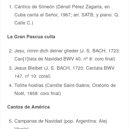
Cántico de Simeón (Dénsil Pérez Zagarra, en
Cuba canta al Señor, 1967; arr. SATB, y piano: Q.
Calle C.)
La Gran Pascua culta
Jesu, nimm dich deiner glieder (J. S. BACH, 1723:
Can[1]tata de Navidad BWV 40, nº 8: coro final)
Jesus Bleibet (J. S. BACH, 1723: Cantata BWV
147, nº 10: coral)
Tollite hostias (Camille Saint-Saëns, Oratorio de
Noël, 1858: coro final)
Cantos de América
Campanas de Navidad (pop. Argentina: Alej.
Vivolo)