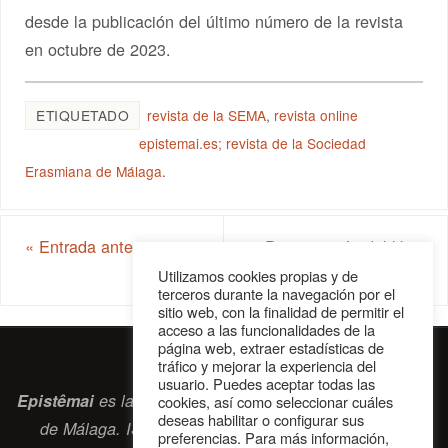
desde la publicación del último número de la revista
en octubre de 2023.
ETIQUETADO
revista de la SEMA
,
revista online
epistemai.es; revista de la Sociedad
Erasmiana de Málaga
.
«
Entrada anterior
Presentación del libro
‘Epístolas Circadianas’
»
Utilizamos cookies propias y de
terceros durante la navegación por el
sitio web, con la finalidad de permitir el
acceso a las funcionalidades de la
página web, extraer estadísticas de
tráfico y mejorar la experiencia del
usuario. Puedes aceptar todas las
Epistêmai
es la revista digital de la Sociedad Erasmiana
cookies, así como seleccionar cuáles
deseas habilitar o configurar sus
de Málaga. ISSN 2697-2468. Bienvenidos cuantos
preferencias. Para más información,