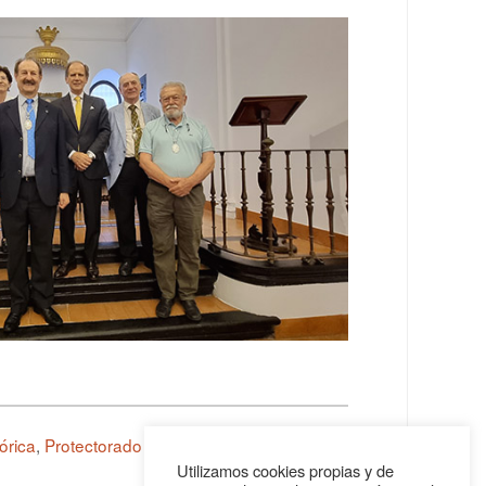
órica
,
Protectorado de Marruecos
,
Tetuán
.
Utilizamos cookies propias y de