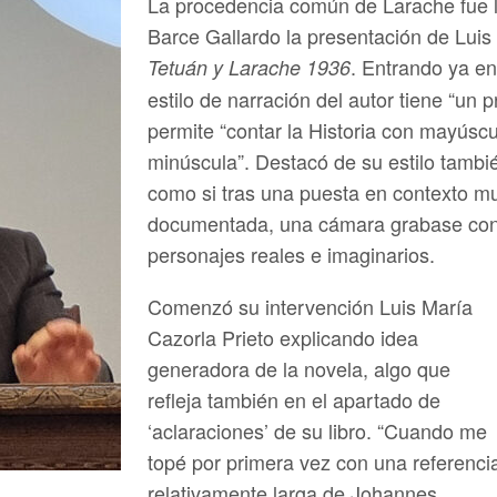
La procedencia común de Larache fue l
Barce Gallardo la presentación de Luis 
. Entrando ya en 
Tetuán y Larache 1936
estilo de narración del autor tiene “un
permite “contar la Historia con mayúsc
minúscula”. Destacó de su estilo también
como si tras una puesta en contexto m
documentada, una cámara grabase con p
personajes reales e imaginarios.
Comenzó su intervención Luis María
Cazorla Prieto explicando idea
generadora de la novela, algo que
refleja también en el apartado de
‘aclaraciones’ de su libro. “Cuando me
topé por primera vez con una referenci
relativamente larga de Johannes