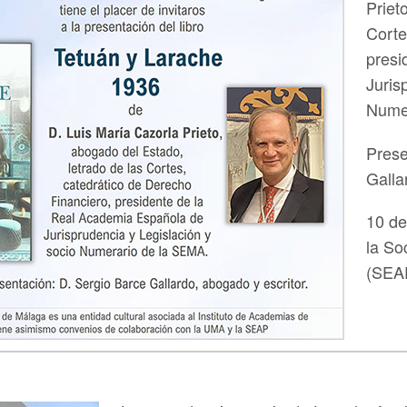
Priet
Corte
presi
Juris
Numer
Prese
Galla
10 de
la So
(SEA