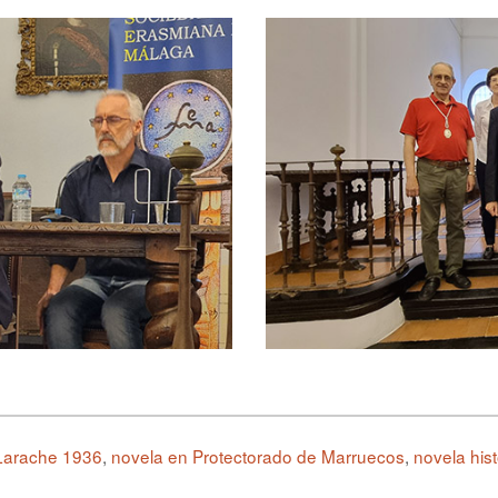
Larache 1936
,
novela en Protectorado de Marruecos
,
novela hist