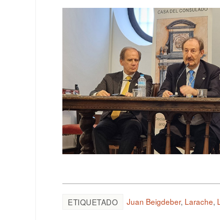
Juan Beigdeber
,
Larache
,
ETIQUETADO