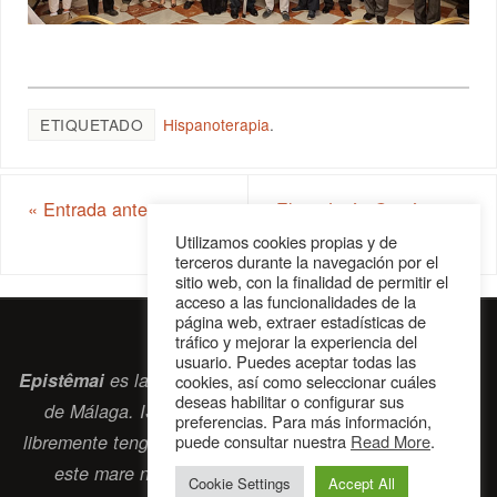
ETIQUETADO
Hispanoterapia
.
«
Entrada anterior
Elena León Gaitán, una
malagueña de leyenda
»
Utilizamos cookies propias y de
terceros durante la navegación por el
sitio web, con la finalidad de permitir el
acceso a las funcionalidades de la
página web, extraer estadísticas de
tráfico y mejorar la experiencia del
usuario. Puedes aceptar todas las
Epistêmai
es la revista digital de la Sociedad Erasmiana
cookies, así como seleccionar cuáles
deseas habilitar o configurar sus
de Málaga. ISSN 2697-2468. Bienvenidos cuantos
preferencias. Para más información,
libremente tengan algo que intercambiar navegando por
puede consultar nuestra
Read More
.
este
mare nostrum
que es el océano erasmiano.
Cookie Settings
Accept All