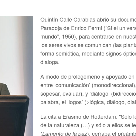
Quintín Calle Carabias abrió su docum
Paradoja de Enrico Fermi (“Si el univer
mundo”, 1950), para centrarse en nues
los seres vivos se comunican (las plant
forma semiótica, mediante signos óptic
dialoga.
A modo de prolegómeno y apoyado en s
entre ‘comunicación’ (monodireccional
sopesar, evaluar), y ‘diálogo’ (bidirecci
palabra, el ‘logos’ (>lógica, diálogo, dial
La cita a Erasmo de Rotterdam: “Sólo 
de la naturaleza (…) y sólo a ellos se l
(
), cerraba el preámb
Lamento de la paz