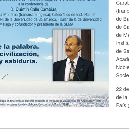
Carab
(fran
de Ba
de Sa
de Má
Insti
de Sa
Acadé
Noble
Soci
22 de
de la
País 