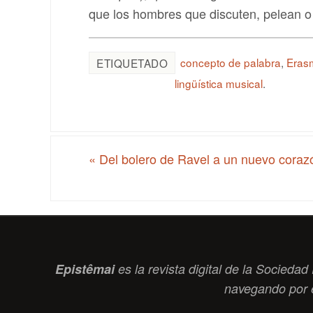
que los hombres que discuten, pelean 
concepto de palabra
,
Eras
ETIQUETADO
lingüística musical
.
«
Del bolero de Ravel a un nuevo coraz
Epistêmai
es la revista digital de la Socied
navegando por 