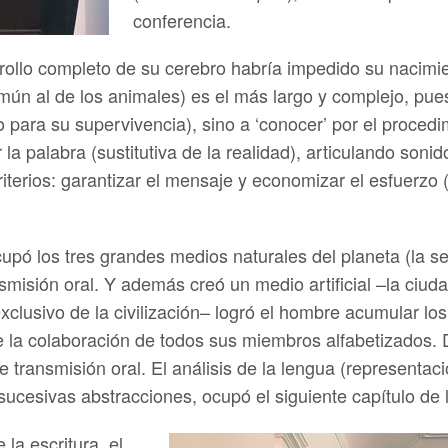
conferencia.
rollo completo de su cerebro habría impedido su nacimi
omún al de los animales) es el más largo y complejo, pues
ro para su supervivencia), sino a ‘conocer’ por el proced
r la palabra (sustitutiva de la realidad), articulando so
riterios: garantizar el mensaje y economizar el esfuerzo 
pó los tres grandes medios naturales del planeta (la selv
nsmisión oral. Y además creó un medio artificial –la ciuda
 exclusivo de la civilización– logró el hombre acumular lo
te la colaboración de todos sus miembros alfabetizados. 
de transmisión oral. El análisis de la lengua (representac
sucesivas abstracciones, ocupó el siguiente capítulo de 
la escritura, el