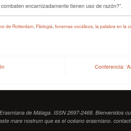
o combaten encarnizadamente tienen uso de razón?”.
mo de Rotterdam
,
Filologia
,
fonemas vocálicos
,
la palabra en la 
ón
Conferencia: ‘A
ad Erasmiana de Málaga. ISSN 2697-2468. Bienvenidos cu
este
mare nostrum
que es el océano erasmiano. contac