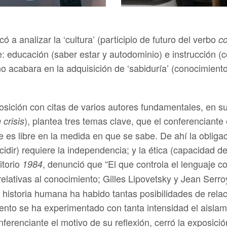
ó a analizar la ‘cultura’ (participio de futuro del verbo
co
educación (saber estar y autodominio) e instrucción (c
 no acabara en la adquisición de ‘sabiduría’ (conocimie
ición con citas de varios autores fundamentales, en su e
), plantea tres temas clave, que el conferenciante
crisis
se es libre en la medida en que se sabe. De ahí la oblig
idir) requiere la independencia; y la ética (capacidad d
itorio
, denunció que “El que controla el lenguaje co
1984
lativas al conocimiento; Gilles Lipovetsky y Jean Serro
historia humana ha habido tantas posibilidades de relac
to se ha experimentado con tanta intensidad el aislam
ferenciante el motivo de su reflexión, cerró la exposició