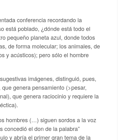
entada conferencia recordando la
so está poblado, ¿dónde está todo el
tro pequeño planeta azul, donde todos
as, de forma molecular; los animales, de
os y acústicos); pero sólo el hombre
ugestivas imágenes, distinguió, pues,
), que genera pensamiento (>pesar,
onal), que genera raciocinio y requiere la
éctica).
los hombres (…) siguen sordos a la voz
es concedió el don de la palabra”
ulo y abría el primer gran tema de la