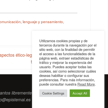
comunicación
,
lenguaje y pensamiento
,
Utilizamos cookies propias y de
terceros durante la navegación por el
sitio web, con la finalidad de permitir
el acceso a las funcionalidades de la
spectos ético-legales de la donación y el
página web, extraer estadísticas de
trasplante de órganos’
»
tráfico y mejorar la experiencia del
usuario. Puedes aceptar todas las
cookies, así como seleccionar cuáles
deseas habilitar o configurar sus
preferencias. Para más información,
puede consultar nuestra
Read More
.
antos libremente tengan algo que intercambiar
Cookie Settings
Accept All
to@epistemai.es