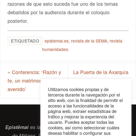
razones de que esto suceda fue uno de los temas
debatidos por la audiencia durante el coloquio
posterior.
ETIQUETADO
epistemai.es
,
revista de la SEMA
,
revista
humanidades
.
«
Conferencia: ‘Razón y
La Puerta de la Axarquía
fe, un matrimonio mal
(I). El legado de Carlos
avenido’
III
»
Utilizamos cookies propias y de
terceros durante la navegación por el
sitio web, con la finalidad de permitir el
acceso a las funcionalidades de la
página web, extraer estadísticas de
tráfico y mejorar la experiencia del
usuario. Puedes aceptar todas las
Epistêmai
es la revista digital de la Sociedad Erasmiana
cookies, así como seleccionar cuáles
deseas habilitar o configurar sus
de Málaga. ISSN 2697-2468. Bienvenidos cuantos