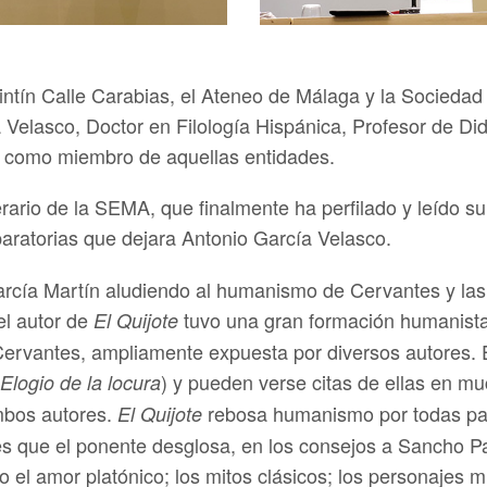
Quintín Calle Carabias, el Ateneo de Málaga y la Socied
Velasco, Doctor en Filología Hispánica, Profesor de Didá
, como miembro de aquellas entidades.
rio de la SEMA, que finalmente ha perfilado y leído su h
aratorias que dejara Antonio García Velasco.
rcía Martín aludiendo al humanismo de Cervantes y las 
el autor de
tuvo una gran formación humanista. 
El Quijote
ervantes, ampliamente expuesta por diversos autores. E
) y pueden verse citas de ellas en m
Elogio de la locura
mbos autores.
rebosa humanismo por todas par
El Quijote
es que el ponente desglosa, en los consejos a Sancho Pa
l amor platónico; los mitos clásicos; los personajes mito