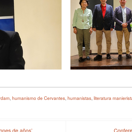
rdam
,
humanismo de Cervantes
,
humanistas
,
literatura manierist
lones de años’
Confere