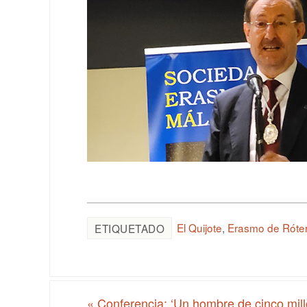
El Quijote
,
Erasmo de Róte
ETIQUETADO
«
Conferencia: ‘Un hombre de cinco mil