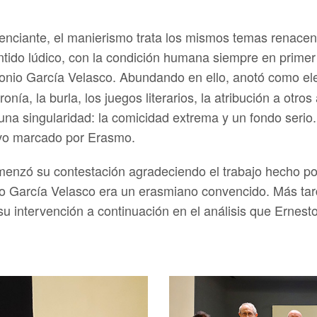
renciante, el manierismo trata los mismos temas renacen
tido lúdico, con la condición humana siempre en primer 
ntonio García Velasco. Abundando en ello, anotó como e
onía, la burla, los juegos literarios, la atribución a otros
on una singularidad: la comicidad extrema y un fondo serio
uvo marcado por Erasmo.
menzó su contestación agradeciendo el trabajo hecho por 
o García Velasco era un erasmiano convencido. Más tarde
 su intervención a continuación en el análisis que Ernes