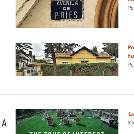
Pe
Po
hu
Pe
‘L
TA
Isi