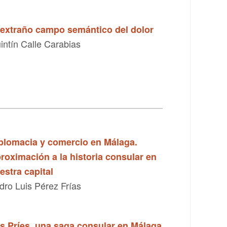
 extraño campo semántico del dolor
intín Calle Carabias
plomacia y comercio en Málaga.
roximación a la historia consular en
estra capital
dro Luis Pérez Frías
s Príes, una saga consular en Málaga