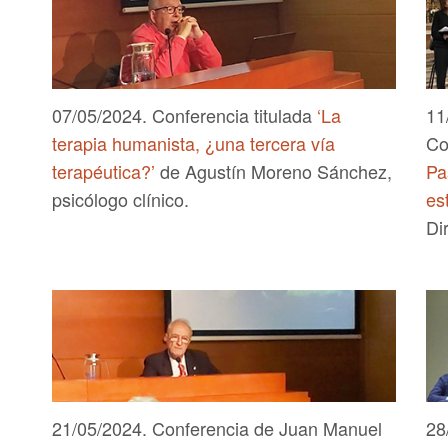
07/05/2024. Conferencia titulada
‘La
11
terapia humanista, ¿una tercera vía
Co
terapéutica?’
de Agustín Moreno Sánchez,
Pa
psicólogo clínico.
es
Di
21/05/2024. Conferencia de Juan Manuel
28