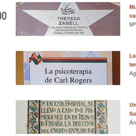
Mu
DO
ca
Mª
La
te
Ag
Un
So
Án