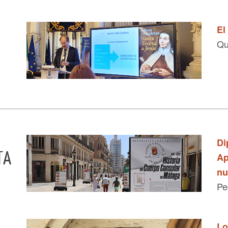
El
Qu
Di
TA
Ap
nu
Pe
Lo