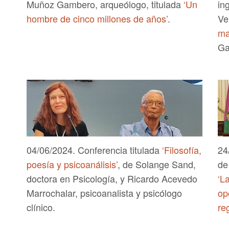
Muñoz Gambero, arqueólogo, titulada
‘Un
in
hombre de cinco millones de años’
.
Ve
ma
Ga
04/06/2024. Conferencia titulada
‘Filosofía,
24
poesía y psicoanálisis’
, de Solange Sand,
de
doctora en Psicología, y Ricardo Acevedo
‘L
Marrochalar, psicoanalista y psicólogo
op
clínico.
re