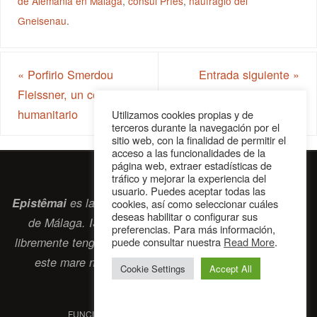
de Alemania en Málaga
,
cónsul Príes
,
naufragio del
Gneisenau
.
«
Porfirio Smerdou
Entrada siguiente
»
Fleissner, un cónsul
humanitario
Utilizamos cookies propias y de
terceros durante la navegación por el
sitio web, con la finalidad de permitir el
acceso a las funcionalidades de la
página web, extraer estadísticas de
tráfico y mejorar la experiencia del
usuario. Puedes aceptar todas las
Epistêmai
es la revista digital de la Sociedad Erasmiana
cookies, así como seleccionar cuáles
deseas habilitar o configurar sus
de Málaga. ISSN 2697-2468. Bienvenidos cuantos
preferencias. Para más información,
puede consultar nuestra
Read More
.
libremente tengan algo que intercambiar navegando por
este
mare nostrum
que es el océano erasmiano.
Cookie Settings
Accept All
contacto@epistemai.es
FUNCIONA CON
PARABOLA
&
WORDPRESS.