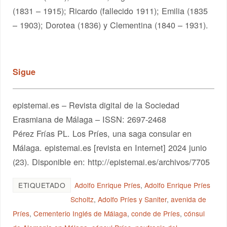
(1831 – 1915); Ricardo (fallecido 1911); Emilia (1835
– 1903); Dorotea (1836) y Clementina (1840 – 1931).
S
igue
epistemai.es – Revista digital de la Sociedad
Erasmiana de Málaga – ISSN: 2697-2468
Pérez Frías PL. Los Príes, una saga consular en
Málaga. epistemai.es [revista en Internet] 2024 junio
(23). Disponible en: http://epistemai.es/archivos/7705
ETIQUETADO
Adolfo Enrique Príes
,
Adolfo Enrique Príes
Scholtz
,
Adolfo Príes y Saniter
,
avenida de
Príes
,
Cementerio Inglés de Málaga
,
conde de Príes
,
cónsul