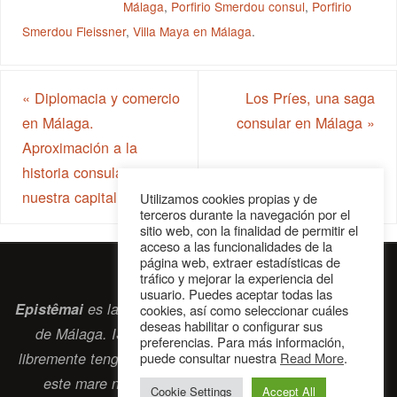
Málaga
,
Porfirio Smerdou consul
,
Porfirio
Smerdou Fleissner
,
Villa Maya en Málaga
.
«
Diplomacia y comercio
Los Príes, una saga
en Málaga.
consular en Málaga
»
Aproximación a la
historia consular en
nuestra capital
Utilizamos cookies propias y de
terceros durante la navegación por el
sitio web, con la finalidad de permitir el
acceso a las funcionalidades de la
página web, extraer estadísticas de
tráfico y mejorar la experiencia del
usuario. Puedes aceptar todas las
Epistêmai
es la revista digital de la Sociedad Erasmiana
cookies, así como seleccionar cuáles
deseas habilitar o configurar sus
de Málaga. ISSN 2697-2468. Bienvenidos cuantos
preferencias. Para más información,
libremente tengan algo que intercambiar navegando por
puede consultar nuestra
Read More
.
este
mare nostrum
que es el océano erasmiano.
Cookie Settings
Accept All