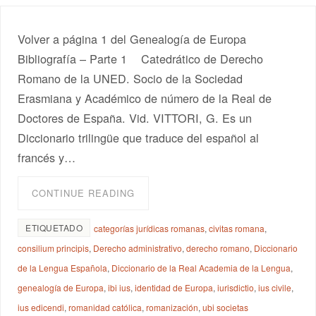
Volver a página 1 del Genealogía de Europa
Bibliografía – Parte 1 Catedrático de Derecho
Romano de la UNED. Socio de la Sociedad
Erasmiana y Académico de número de la Real de
Doctores de España. Vid. VITTORI, G. Es un
Diccionario trilingüe que traduce del español al
francés y…
CONTINUE READING
ETIQUETADO
categorías jurídicas romanas
,
civitas romana
,
consilium principis
,
Derecho administrativo
,
derecho romano
,
Diccionario
de la Lengua Española
,
Diccionario de la Real Academia de la Lengua
,
genealogía de Europa
,
ibi ius
,
identidad de Europa
,
iurisdictio
,
ius civile
,
ius edicendi
,
romanidad católica
,
romanización
,
ubi societas