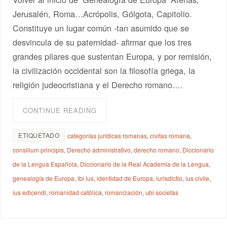
Jerusalén, Roma…Acrópolis, Gólgota, Capitolio.
Constituye un lugar común -tan asumido que se
desvincula de su paternidad- afirmar que los tres
grandes pilares que sustentan Europa, y por remisión,
la civilización occidental son la filosofía griega, la
religión judeocristiana y el Derecho romano.…
CONTINUE READING
ETIQUETADO
categorías jurídicas romanas
,
civitas romana
,
consilium principis
,
Derecho administrativo
,
derecho romano
,
Diccionario
de la Lengua Española
,
Diccionario de la Real Academia de la Lengua
,
genealogía de Europa
,
ibi ius
,
identidad de Europa
,
iurisdictio
,
ius civile
,
ius edicendi
,
romanidad católica
,
romanización
,
ubi societas