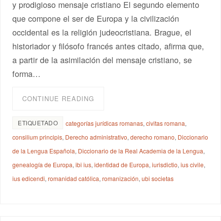
y prodigioso mensaje cristiano El segundo elemento
que compone el ser de Europa y la civilización
occidental es la religión judeocristiana. Brague, el
historiador y filósofo francés antes citado, afirma que,
a partir de la asimilación del mensaje cristiano, se
forma…
CONTINUE READING
ETIQUETADO
categorías jurídicas romanas
,
civitas romana
,
consilium principis
,
Derecho administrativo
,
derecho romano
,
Diccionario
de la Lengua Española
,
Diccionario de la Real Academia de la Lengua
,
genealogía de Europa
,
ibi ius
,
identidad de Europa
,
iurisdictio
,
ius civile
,
ius edicendi
,
romanidad católica
,
romanización
,
ubi societas