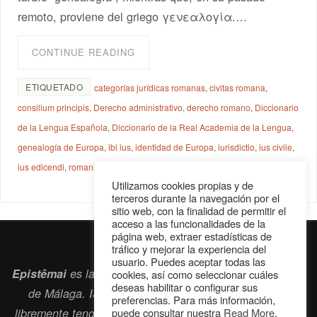
remoto, proviene del griego γενεαλογία.…
CONTINUE READING
ETIQUETADO
categorías jurídicas romanas
,
civitas romana
,
consilium principis
,
Derecho administrativo
,
derecho romano
,
Diccionario
de la Lengua Española
,
Diccionario de la Real Academia de la Lengua
,
genealogía de Europa
,
ibi ius
,
identidad de Europa
,
iurisdictio
,
ius civile
,
ius edicendi
,
romanidad católica
,
romanización
,
ubi societas
Utilizamos cookies propias y de
terceros durante la navegación por el
sitio web, con la finalidad de permitir el
acceso a las funcionalidades de la
página web, extraer estadísticas de
tráfico y mejorar la experiencia del
usuario. Puedes aceptar todas las
Epistêmai
es la revista digital de la Sociedad Erasmiana
cookies, así como seleccionar cuáles
deseas habilitar o configurar sus
de Málaga. ISSN 2697-2468. Bienvenidos cuantos
preferencias. Para más información,
libremente tengan algo que intercambiar navegando por
puede consultar nuestra
Read More
.