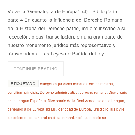
Volver a ‘Genealogía de Europa’ (4) Bibliografía –
parte 4 En cuanto la influencia del Derecho Romano
en la Historia del Derecho patrio, me circunscribo a su
recepción, o casi transcripción, en una gran parte de
nuestro monumento jurídico más representativo y
transcendental Las Leyes de Partida del rey…
CONTINUE READING
ETIQUETADO
categorías jurídicas romanas
,
civitas romana
,
consilium principis
,
Derecho administrativo
,
derecho romano
,
Diccionario
de la Lengua Española
,
Diccionario de la Real Academia de la Lengua
,
genealogía de Europa
,
ibi ius
,
identidad de Europa
,
iurisdictio
,
ius civile
,
ius edicendi
,
romanidad católica
,
romanización
,
ubi societas