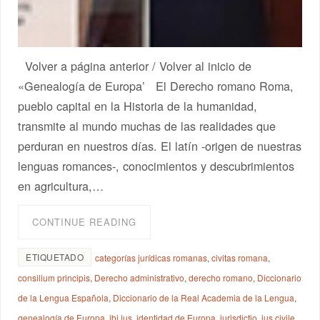
Volver a página anterior / Volver al inicio de
«Genealogía de Europa’ El Derecho romano Roma,
pueblo capital en la Historia de la humanidad,
transmite al mundo muchas de las realidades que
perduran en nuestros días. El latín -origen de nuestras
lenguas romances-, conocimientos y descubrimientos
en agricultura,…
CONTINUE READING
ETIQUETADO
categorías jurídicas romanas
,
civitas romana
,
consilium principis
,
Derecho administrativo
,
derecho romano
,
Diccionario
de la Lengua Española
,
Diccionario de la Real Academia de la Lengua
,
genealogía de Europa
,
ibi ius
,
identidad de Europa
,
iurisdictio
,
ius civile
,