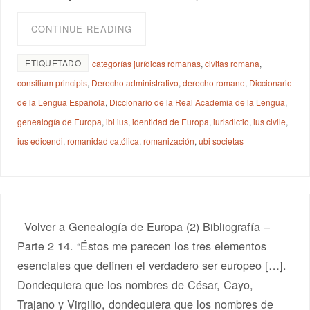
CONTINUE READING
ETIQUETADO
categorías jurídicas romanas
,
civitas romana
,
consilium principis
,
Derecho administrativo
,
derecho romano
,
Diccionario
de la Lengua Española
,
Diccionario de la Real Academia de la Lengua
,
genealogía de Europa
,
ibi ius
,
identidad de Europa
,
iurisdictio
,
ius civile
,
ius edicendi
,
romanidad católica
,
romanización
,
ubi societas
Volver a Genealogía de Europa (2) Bibliografía –
Parte 2 14. “Éstos me parecen los tres elementos
esenciales que definen el verdadero ser europeo […].
Dondequiera que los nombres de César, Cayo,
Trajano y Virgilio, dondequiera que los nombres de