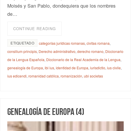
Moisés y San Pablo, dondequiera que los nombres
de…
CONTINUE READING
ETIQUETADO
categorías jurídicas romanas
,
civitas romana
,
consilium principis
,
Derecho administrativo
,
derecho romano
,
Diccionario
de la Lengua Española
,
Diccionario de la Real Academia de la Lengua
,
genealogía de Europa
,
ibi ius
,
identidad de Europa
,
iurisdictio
,
ius civile
,
ius edicendi
,
romanidad católica
,
romanización
,
ubi societas
Genealogía de Europa (4)