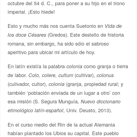
octubre del 54 d. C., para poner a su hijo en el trono
imperial. ¡Esto hiede!
Esto y mucho más nos cuenta Suetonio en
Vida de
(Gredos). Este destello de historia
los doce Césares
romana, sin embargo, ha sido sólo el sabroso
aperitivo para ubicar mi artículo de hoy.
En latín existía la palabra
como granja o tierra
colonia
de labor.
(cultivar),
Colo, colere, cultum
colonus
(culivador, cultor),
(granja, propiedad rural; y
colonia
también ‘población enviada de un lugar a otro’ con
esa misión (S. Segura Munguía,
Nuevo diccionario
, Univ. Deusto, 2013).
etimológico latín-español
En el curso medio del Rin de la actual Alemania
habían plantado los Ubios su capital. Este pueblo