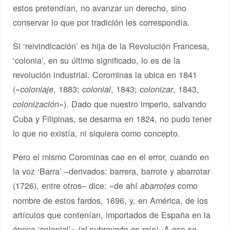
estos pretendían, no avanzar un derecho, sino
conservar lo que por tradición les correspondía.
Si ‘reivindicación’ es hija de la Revolución Francesa,
‘colonia’, en su último significado, lo es de la
revolución industrial. Corominas la ubica en 1841
(«
, 1883;
, 1843;
, 1843,
coloniaje
colonial
colonizar
»). Dado que nuestro imperio, salvando
colonización
Cuba y Filipinas, se desarma en 1824, no pudo tener
lo que no existía, ni siquiera como concepto.
Pero el mismo Corominas cae en el error, cuando en
la voz ‘Barra’ –derivados: barrera, barrote y abarrotar
(1726), entre otros– dice: «de ahí
como
abarrotes
nombre de estos fardos, 1696, y, en América, de los
artículos que contenían, importados de España en la
época ‘colonial’» (el subrayado es mío). A eso se