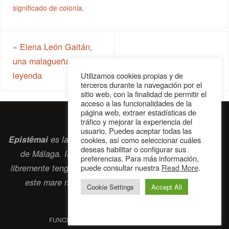
significado de colonia
.
«
Elena León Gaitán,
una malagueña de
leyenda
Utilizamos cookies propias y de
terceros durante la navegación por el
sitio web, con la finalidad de permitir el
acceso a las funcionalidades de la
página web, extraer estadísticas de
tráfico y mejorar la experiencia del
usuario. Puedes aceptar todas las
Epistêmai
es la revista digital de la Sociedad Erasmiana
cookies, así como seleccionar cuáles
deseas habilitar o configurar sus
de Málaga. ISSN 2697-2468. Bienvenidos cuantos
preferencias. Para más información,
puede consultar nuestra
Read More
.
libremente tengan algo que intercambiar navegando por
este
mare nostrum
que es el océano erasmiano.
Cookie Settings
Accept All
contacto@epistemai.es
FUNCIONA CON
PARABOLA
&
WORDPRESS.