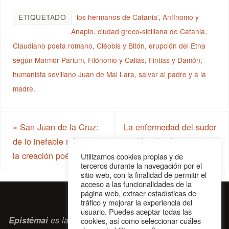
ETIQUETADO
‘los hermanos de Catania’
,
Anfínomo y
Anapio
,
ciudad greco-siciliana de Catania
,
Claudiano poeta romano
,
Cléobis y Bitón
,
erupción del Etna
según Marmor Parium
,
Filónomo y Calias
,
Fintias y Damón
,
humanista sevillano Juan de Mal Lara
,
salvar al padre y a la
madre
.
«
San Juan de la Cruz:
La enfermedad del sudor
de lo inefable místico a
inglés y los hantavirus
»
la creación poética
Utilizamos cookies propias y de
terceros durante la navegación por el
sitio web, con la finalidad de permitir el
acceso a las funcionalidades de la
página web, extraer estadísticas de
tráfico y mejorar la experiencia del
usuario. Puedes aceptar todas las
Epistêmai
es la revista digital de la Sociedad Erasmiana
cookies, así como seleccionar cuáles