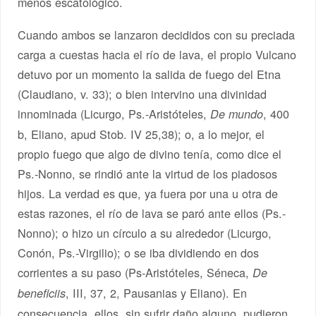
menos escatológico.
Cuando ambos se lanzaron decididos con su preciada
carga a cuestas hacia el río de lava, el propio Vulcano
detuvo por un momento la salida de fuego del Etna
(Claudiano, v. 33); o bien intervino una divinidad
innominada (Licurgo, Ps.-Aristóteles,
, 400
De mundo
b, Eliano, apud Stob. IV 25,38); o, a lo mejor, el
propio fuego que algo de divino tenía, como dice el
Ps.-Nonno, se rindió ante la virtud de los piadosos
hijos. La verdad es que, ya fuera por una u otra de
estas razones, el río de lava se paró ante ellos (Ps.-
Nonno); o hizo un círculo a su alrededor (Licurgo,
Conón, Ps.-Virgilio); o se iba dividiendo en dos
corrientes a su paso (Ps-Aristóteles, Séneca,
De
, III, 37, 2, Pausanias y Eliano). En
beneficiis
consecuencia, ellos, sin sufrir daño alguno, pudieron