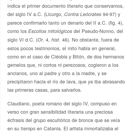
indica el primer documento literario que conservamos,
del siglo IV a.C. (Licurgo,
94-97) y
Contra Leócrates
parece confirmarlo tanto un denario del II a.C. (fig. 4),
como los
del Pseudo-Nonno, del
Escolios mitológicos
siglo VI d.C. (
. 4,
. 46). No obstante, fuera de
Or
hist
estos pocos testimonios, el mito habla en general,
como en el caso de Cléobis y Bitón, de dos hermanos
gemelos que, ni cortos ni perezosos, cogieron a los
ancianos, uno al padre y otro a la madre, y se
precipitaron hacia el río de lava, que ya iba abrasando
las primeras casas, para salvarlos.
Claudiano, poeta romano del siglo IV, compuso en
verso con gran sensibilidad literaria una preciosa
écfrasis del grupo escultórico de bronce que se veía
en su tiempo en Catania. El artista inmortalizaba el