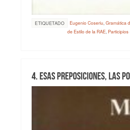
Eugenio Coseriu
,
Gramática 
ETIQUETADO
de Estilo de la RAE
,
Participio
4. Esas preposiciones, las p