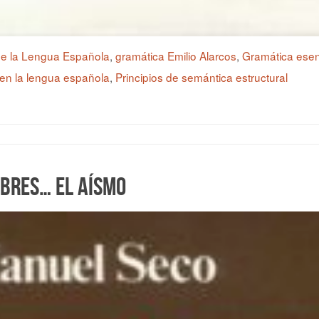
de la Lengua Española
,
gramática Emilio Alarcos
,
Gramática esen
s en la lengua española
,
Principios de semántica estructural
obres… El aísmo