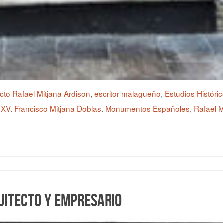
ecto Rafael Mitjana Ardison
,
escritor malagueño
,
Estudios Históri
– XV
,
Francisco Mitjana Doblas
,
Monumentos Españoles
,
Rafael M
uitecto y empresario