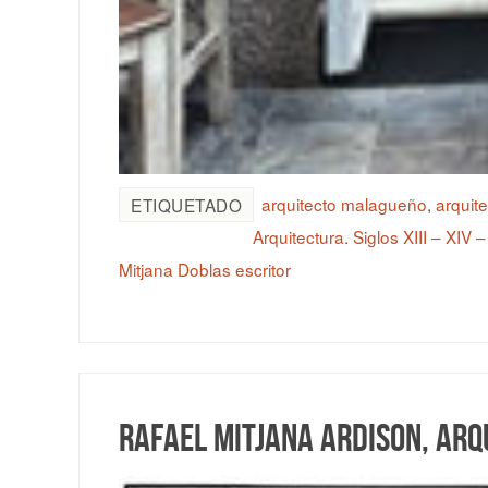
arquitecto malagueño
,
arquit
ETIQUETADO
Arquitectura. Siglos XIII – XIV 
Mitjana Doblas escritor
Rafael Mitjana Ardison, arq