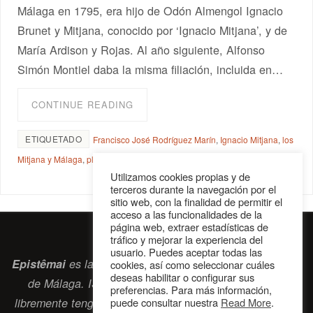
Málaga en 1795, era hijo de Odón Almengol Ignacio
Brunet y Mitjana, conocido por ‘Ignacio Mitjana’, y de
María Ardison y Rojas. Al año siguiente, Alfonso
Simón Montiel daba la misma filiación, incluida en…
CONTINUE READING
ETIQUETADO
Francisco José Rodríguez Marín
,
Ignacio Mitjana
,
los
Mitjana y Málaga
,
planos de Ignacio Mitjana
,
Rafael Mitjana Ardison
Utilizamos cookies propias y de
terceros durante la navegación por el
sitio web, con la finalidad de permitir el
acceso a las funcionalidades de la
página web, extraer estadísticas de
tráfico y mejorar la experiencia del
usuario. Puedes aceptar todas las
Epistêmai
es la revista digital de la Sociedad Erasmiana
cookies, así como seleccionar cuáles
deseas habilitar o configurar sus
de Málaga. ISSN 2697-2468. Bienvenidos cuantos
preferencias. Para más información,
puede consultar nuestra
Read More
.
libremente tengan algo que intercambiar navegando por