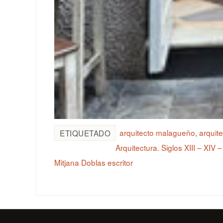
arquitecto malagueño
,
arquit
ETIQUETADO
Arquitectura. Siglos XIII – XIV 
Mitjana Doblas escritor