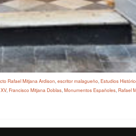
ecto Rafael Mitjana Ardison
,
escritor malagueño
,
Estudios Históri
– XV
,
Francisco Mitjana Doblas
,
Monumentos Españoles
,
Rafael M