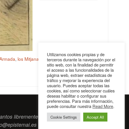
Utilizamos cookies propias y de
a Armada
,
los Mitjana y Málaga
,
Rafael Mitjana
terceros durante la navegación por el
sitio web, con la finalidad de permitir
el acceso a las funcionalidades de la
página web, extraer estadísticas de
tráfico y mejorar la experiencia del
usuario. Puedes aceptar todas las
cookies, así como seleccionar cuáles
deseas habilitar o configurar sus
preferencias. Para más información,
puede consultar nuestra
Read More
.
antos libremente tengan algo que intercambiar
Cookie Settings
Accept All
to@epistemai.es