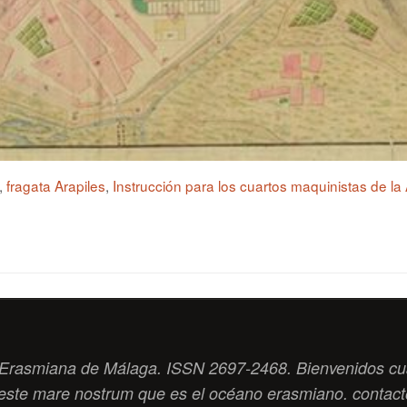
,
fragata Arapiles
,
Instrucción para los cuartos maquinistas de l
ad Erasmiana de Málaga. ISSN 2697-2468. Bienvenidos cu
este
mare nostrum
que es el océano erasmiano. contac