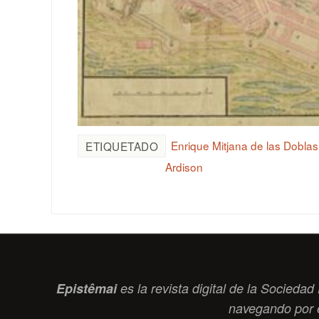
Enrique Mitjana de las Doblas
ETIQUETADO
Ardison
Epistêmai
es la revista digital de la Socied
navegando por 