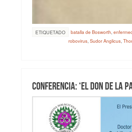
batalla de Bosworth
,
enfermed
ETIQUETADO
robovirus
,
Sudor Anglicus
,
Thom
Conferencia: ‘El don de la pa