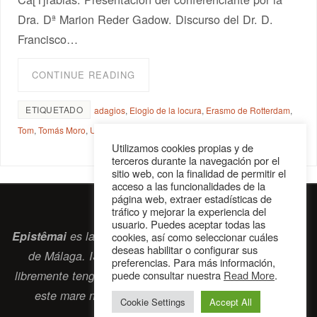
Dra. Dª Marion Reder Gadow. Discurso del Dr. D.
Francisco…
CONTINUE READING
ETIQUETADO
adagios
,
Elogio de la locura
,
Erasmo de Rotterdam
,
Tom
,
Tomás Moro
,
Utopía
Utilizamos cookies propias y de
terceros durante la navegación por el
sitio web, con la finalidad de permitir el
acceso a las funcionalidades de la
página web, extraer estadísticas de
tráfico y mejorar la experiencia del
usuario. Puedes aceptar todas las
Epistêmai
es la revista digital de la Sociedad Erasmiana
cookies, así como seleccionar cuáles
deseas habilitar o configurar sus
de Málaga. ISSN 2697-2468. Bienvenidos cuantos
preferencias. Para más información,
puede consultar nuestra
Read More
.
libremente tengan algo que intercambiar navegando por
este
mare nostrum
que es el océano erasmiano.
Cookie Settings
Accept All
contacto@epistemai.es