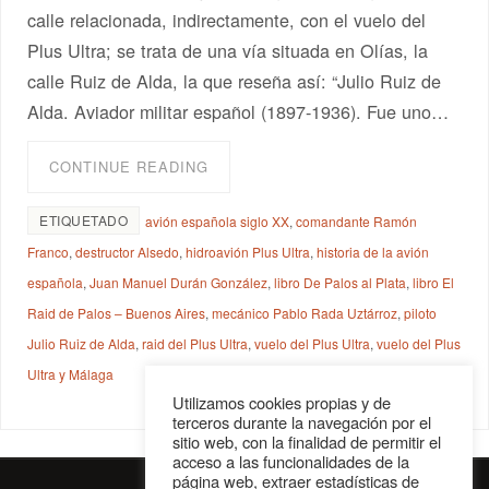
calle relacionada, indirectamente, con el vuelo del
Plus Ultra; se trata de una vía situada en Olías, la
calle Ruiz de Alda, la que reseña así: “Julio Ruiz de
Alda. Aviador militar español (1897-1936). Fue uno…
CONTINUE READING
ETIQUETADO
avión española siglo XX
,
comandante Ramón
Franco
,
destructor Alsedo
,
hidroavión Plus Ultra
,
historia de la avión
española
,
Juan Manuel Durán González
,
libro De Palos al Plata
,
libro El
Raid de Palos – Buenos Aires
,
mecánico Pablo Rada Uztárroz
,
piloto
Julio Ruiz de Alda
,
raid del Plus Ultra
,
vuelo del Plus Ultra
,
vuelo del Plus
Ultra y Málaga
Utilizamos cookies propias y de
terceros durante la navegación por el
sitio web, con la finalidad de permitir el
acceso a las funcionalidades de la
página web, extraer estadísticas de