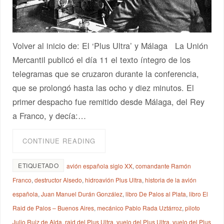
Volver al inicio de: El ‘Plus Ultra’ y Málaga La Unión
Mercantil publicó el día 11 el texto íntegro de los
telegramas que se cruzaron durante la conferencia,
que se prolongó hasta las ocho y diez minutos. El
primer despacho fue remitido desde Málaga, del Rey
a Franco, y decía:…
CONTINUE READING
ETIQUETADO
avión española siglo XX
,
comandante Ramón
Franco
,
destructor Alsedo
,
hidroavión Plus Ultra
,
historia de la avión
española
,
Juan Manuel Durán González
,
libro De Palos al Plata
,
libro El
Raid de Palos – Buenos Aires
,
mecánico Pablo Rada Uztárroz
,
piloto
Julio Ruiz de Alda
,
raid del Plus Ultra
,
vuelo del Plus Ultra
,
vuelo del Plus