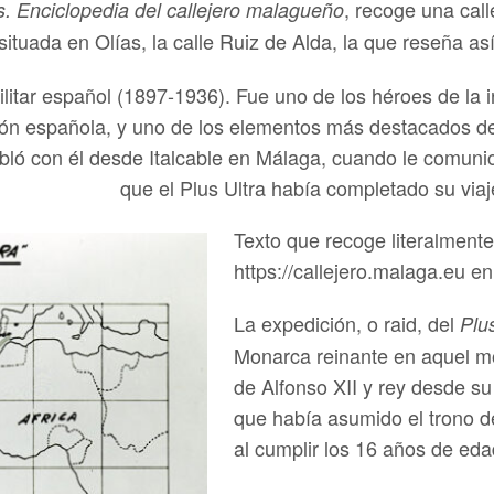
, recoge una call
s. Enciclopedia del callejero malagueño
 situada en Olías, la calle Ruiz de Alda, la que reseña así
ilitar español (1897-1936). Fue uno de los héroes de la i
ación española, y uno de los elementos más destacados d
habló con él desde Italcable en Málaga, cuando le comun
que el Plus Ultra había completado su viaj
Texto que recoge literalment
https://callejero.malaga.eu en 
La expedición, o raid, del
Plu
Monarca reinante en aquel mo
de Alfonso XII y rey desde s
que había asumido el trono d
al cumplir los 16 años de eda