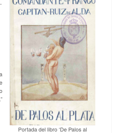
-
a
ue
mo
”
Portada del libro ‘De Palos al