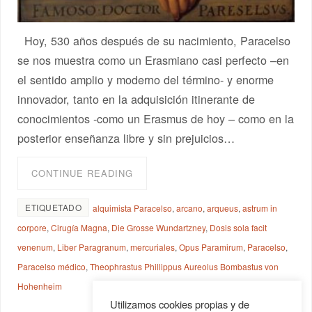
Hoy, 530 años después de su nacimiento, Paracelso
se nos muestra como un Erasmiano casi perfecto –en
el sentido amplio y moderno del término- y enorme
innovador, tanto en la adquisición itinerante de
conocimientos -como un Erasmus de hoy – como en la
posterior enseñanza libre y sin prejuicios…
CONTINUE READING
ETIQUETADO
alquimista Paracelso
,
arcano
,
arqueus
,
astrum in
corpore
,
Cirugía Magna
,
Die Grosse Wundartzney
,
Dosis sola facit
venenum
,
Liber Paragranum
,
mercuriales
,
Opus Paramirum
,
Paracelso
,
Paracelso médico
,
Theophrastus Phillippus Aureolus Bombastus von
Hohenheim
Utilizamos cookies propias y de