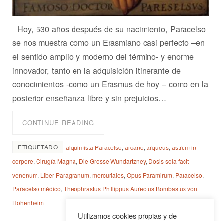
Hoy, 530 años después de su nacimiento, Paracelso
se nos muestra como un Erasmiano casi perfecto –en
el sentido amplio y moderno del término- y enorme
innovador, tanto en la adquisición itinerante de
conocimientos -como un Erasmus de hoy – como en la
posterior enseñanza libre y sin prejuicios…
CONTINUE READING
ETIQUETADO
alquimista Paracelso
,
arcano
,
arqueus
,
astrum in
corpore
,
Cirugía Magna
,
Die Grosse Wundartzney
,
Dosis sola facit
venenum
,
Liber Paragranum
,
mercuriales
,
Opus Paramirum
,
Paracelso
,
Paracelso médico
,
Theophrastus Phillippus Aureolus Bombastus von
Hohenheim
Utilizamos cookies propias y de