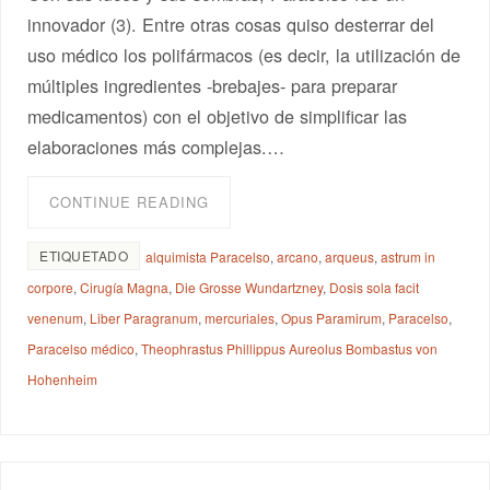
innovador (3). Entre otras cosas quiso desterrar del
uso médico los polifármacos (es decir, la utilización de
múltiples ingredientes -brebajes- para preparar
medicamentos) con el objetivo de simplificar las
elaboraciones más complejas.…
CONTINUE READING
ETIQUETADO
alquimista Paracelso
,
arcano
,
arqueus
,
astrum in
corpore
,
Cirugía Magna
,
Die Grosse Wundartzney
,
Dosis sola facit
venenum
,
Liber Paragranum
,
mercuriales
,
Opus Paramirum
,
Paracelso
,
Paracelso médico
,
Theophrastus Phillippus Aureolus Bombastus von
Hohenheim