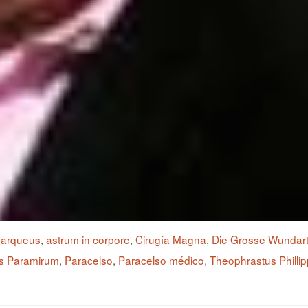
,
arqueus
,
astrum in corpore
,
Cirugía Magna
,
Die Grosse Wundar
s Paramirum
,
Paracelso
,
Paracelso médico
,
Theophrastus Phill