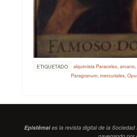
alquimista Paracelso
,
arcano
ETIQUETADO
Paragranum
,
mercuriales
,
Opu
Epistêmai
es la revista digital de la Socied
navegando por 