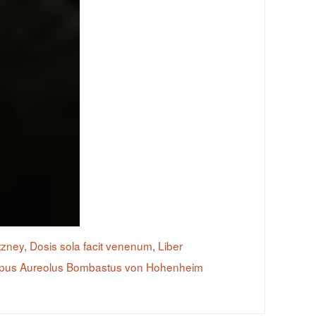
tzney
,
Dosis sola facit venenum
,
Liber
ippus Aureolus Bombastus von Hohenheim