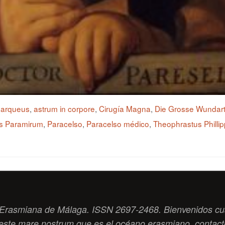
,
arqueus
,
astrum in corpore
,
Cirugía Magna
,
Die Grosse Wundar
s Paramirum
,
Paracelso
,
Paracelso médico
,
Theophrastus Phill
ad Erasmiana de Málaga. ISSN 2697-2468. Bienvenidos cu
este
mare nostrum
que es el océano erasmiano. contac