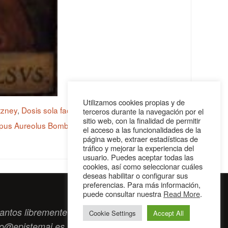
Utilizamos cookies propias y de
tzney
,
Dosis sola facit venenum
,
Liber
terceros durante la navegación por el
sitio web, con la finalidad de permitir
ippus Aureolus Bombastus von Hohenheim
el acceso a las funcionalidades de la
página web, extraer estadísticas de
tráfico y mejorar la experiencia del
usuario. Puedes aceptar todas las
cookies, así como seleccionar cuáles
deseas habilitar o configurar sus
preferencias. Para más información,
puede consultar nuestra
Read More
.
antos libremente tengan algo que intercambiar
Cookie Settings
Accept All
to@epistemai.es