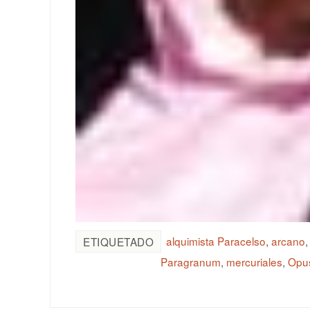
alquimista Paracelso
,
arcano
ETIQUETADO
Paragranum
,
mercuriales
,
Opu