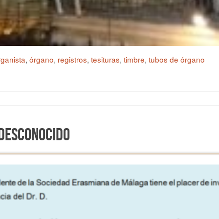
rganista
,
órgano
,
registros
,
tesituras
,
timbre
,
tubos de órgano
 desconocido