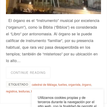
El órgano es el “Instrumento” musical por excelencia
(“organum”), como la Biblia (“Biblos”) es considerada
el “Libro” por antonomasia. Al órgano se le puede
calificar de instrumento “familiar”, por su presencia
habitual, que rara vez pasa desapercibida en los
templos; también de “misterioso” por su ubicación en
lo alto…
CONTINUE READING
ETIQUETADO
catedral de Málaga
,
fuelles
,
organista
,
órgano
,
registros
,
tesituras
,
timbre
,
tubos de órgano
Utilizamos cookies propias y de
terceros durante la navegación por el
sitio web, con la finalidad de permitir el